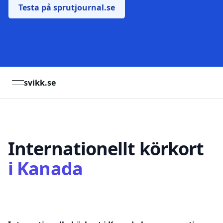
Testa på sprutjournal.se
svikk.se
open navigation menu
Internationellt körkort
i
Kanada