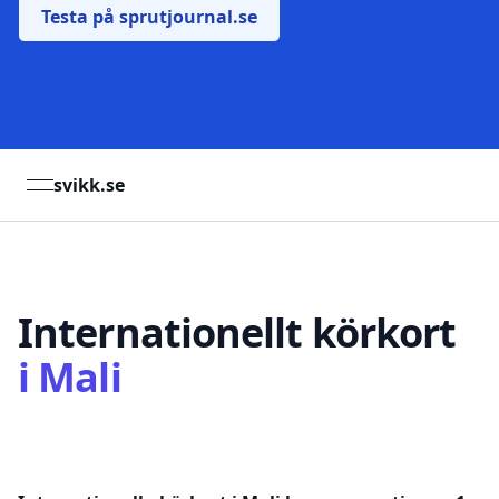
Testa på sprutjournal.se
svikk.se
open navigation menu
Internationellt körkort
i
Mali