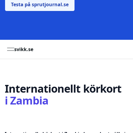
Testa på sprutjournal.se
svikk.se
open navigation menu
Internationellt körkort
i
Zambia